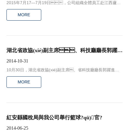
2015年7月17—7月19日，公司組織全體員工赴江西廬山
三日游。
MORE
湖北省政協(xié)副主席、科技廳廳長郭躍進
同志到我公司考察
2014-10-31
10月30日，湖北省政協(xié)副主席、省科技廳廳長郭躍進同
志到我公司考察指導，郭廳長對我公司的科技創(chuàng)新進行
MORE
了充分肯定。
紅安縣國稅局與我公司舉行籃球?qū)官?
2014-06-25