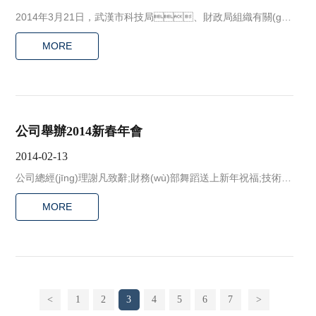
2014年3月21日，武漢市科技局、財政局組織有關(guā
n)專家在市科技局會議室對我公司承擔的武漢市創(chuàng)新基
MORE
金項目進行了驗收。驗收專家組聽取了我公司的項目執(zhí)行情
況匯報，同時審核了項目的相關(guān)資料。專家組一致認
為：該項目驗收資料齊備、規(guī)范，符合驗收評審要
求，最終獲得91分的高分，順利通過驗收。
公司舉辦2014新春年會
2014-02-13
公司總經(jīng)理謝凡致辭;財務(wù)部舞蹈送上新年祝福;技術(s
hù)部合唱一曲《最炫深藍風》;先進表彰
MORE
<
1
2
3
4
5
6
7
>