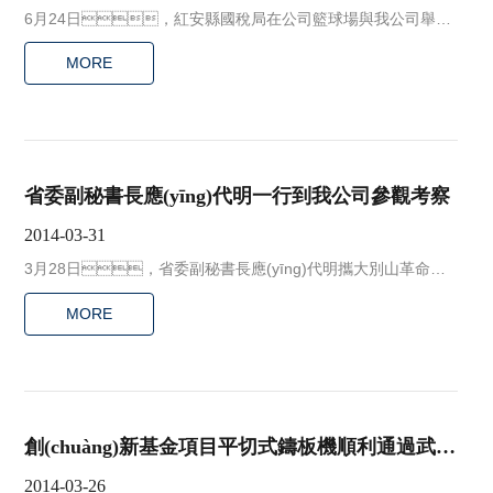
6月24日，紅安縣國稅局在公司籃球場與我公司舉行
了一場籃球?qū)官?。通過比賽，不但活躍了員工的文
MORE
化生活，而且加深了雙方的友誼!
省委副秘書長應(yīng)代明一行到我公司參觀考察
2014-03-31
3月28日，省委副秘書長應(yīng)代明攜大別山革命老
區(qū)經(jīng)濟社會發(fā)展試驗區(qū)第四次工作會與會代表
MORE
200余人在紅安縣縣長田勝輝陪同下到我公司參觀考察。
創(chuàng)新基金項目平切式鑄板機順利通過武漢
市科技局驗收
2014-03-26